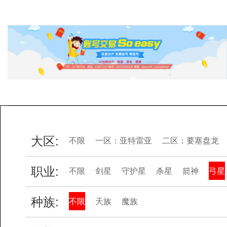
大区:
不限
一区：亚特雷亚
二区：要塞盘龙
职业:
不限
剑星
守护星
杀星
箭神
弓星
种族:
不限
天族
魔族