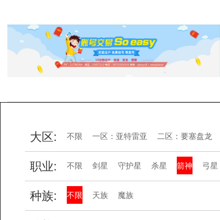
大区:
不限
一区：亚特雷亚
二区：要塞盘龙
职业:
不限
剑星
守护星
杀星
箭神
弓星
种族:
不限
天族
魔族